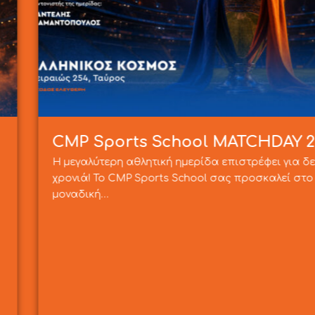
 – 2026
Δεύτερη ημερί
δεύτερη συνεχόμενη
Διαμαντόπουλου
ο MATCHDAY 2, μια
Ο Παντελής Διαμαντόπουλ
πραγματοποίησε με επιτυ
ουσιαστικά στον…