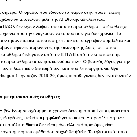
με σήμερα. Οι ομάδες που έδωσαν το παρόν στην πρώτη εκείνη
εχίζουν να αποτελούν μέλη της Α! Εθνικής αδιαλείπτως.
αι ΠΑΟΚ δεν έχουν λείψει ποτέ από το πρωτάθλημα. Το ίδιο θα είχε
ίγα χρόνια που την ανάγκασαν να απουσιάσει για δύο χρονιές. Το
απέκτησαν εταιρική υπόσταση, οι παίκτες υπέγραψαν συμβόλαια και
αβαν επιφανείς παράγοντες της οικονομικής ζωής του τόπου.
πρωτάθλημα διεξαγόταν από την Ε.Π.Α.Ε υπό την επιστασία της
 το πρωτάθλημα απέκτησε καινούριο τίτλο. Ο βασικός λόγος για την
 των τηλεοπτικών δικαιωμάτων, κάτι που λειτούργησε για λίγα
league 1 την σεζόν 2019-20, όμως οι παθογένειες δεν είναι δυνατόν
με τριτοκοσμικές συνθήκες
Η βελτίωση σε σχέση με το χρονικό διάστημα που έχει περάσει από
 εξαιρέσεις, παλιά και μη φιλικά για το κοινό. Η προσέλευση των
αστε απόλυτα δίκαιοι δεν είναι μόνο ελληνικό προνόμιο, είναι
την αγαπημένη του ομάδα όσο συχνά θα ήθελε. Το τηλεοπτικό τοπίο