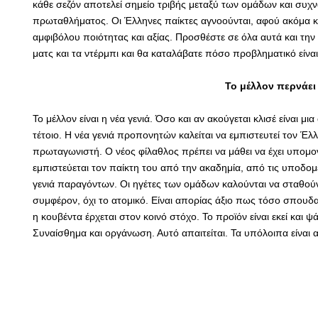
κάθε σεζόν αποτελεί σημείο τριβής μεταξύ των ομάδων και συχνά
πρωταθλήματος. Οι Έλληνες παίκτες αγνοούνται, αφού ακόμα κα
αμφιβόλου ποιότητας και αξίας. Προσθέστε σε όλα αυτά και την
ματς και τα ντέρμπι και θα καταλάβατε πόσο προβληματικό είνα
Το μέλλον περνάει
Το μέλλον είναι η νέα γενιά. Όσο και αν ακούγεται κλισέ είναι μια
τέτοιο. Η νέα γενιά προπονητών καλείται να εμπιστευτεί τον Έλ
πρωταγωνιστή. Ο νέος φίλαθλος πρέπει να μάθει να έχει υπομον
εμπιστεύεται τον παίκτη του από την ακαδημία, από τις υποδομ
γενιά παραγόντων. Οι ηγέτες των ομάδων καλούνται να σταθού
συμφέρον, όχι το ατομικό. Είναι απορίας άξιο πως τόσο σπουδαί
η κουβέντα έρχεται στον κοινό στόχο. Το προϊόν είναι εκεί και ψ
Συναίσθημα και οργάνωση. Αυτό απαιτείται. Τα υπόλοιπα είναι α