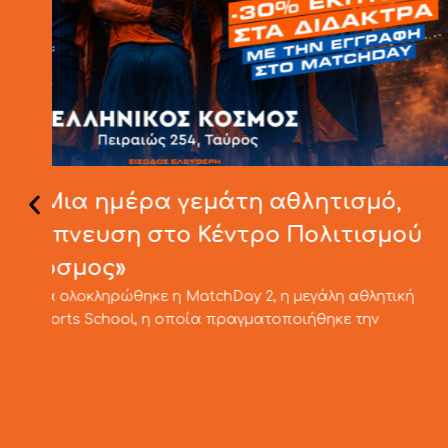
CMP Sports School MATCHDAY 2
Η μεγαλύτερη αθλητική ημερίδα επιστρέφει για 
χρονιά! Το CMP Sports School σας προσκαλεί στ
μοναδική…