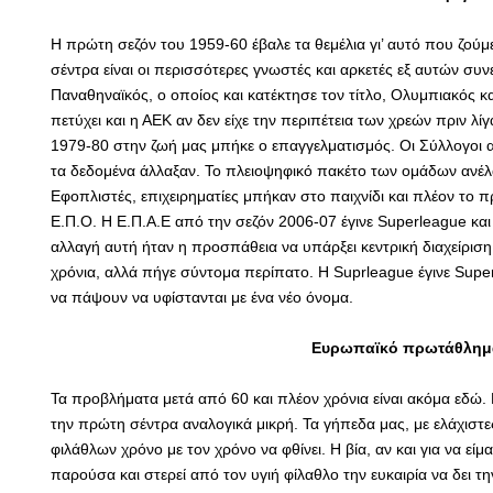
Η πρώτη σεζόν του 1959-60 έβαλε τα θεμέλια γι’ αυτό που ζού
σέντρα είναι οι περισσότερες γνωστές και αρκετές εξ αυτών συν
Παναθηναϊκός, ο οποίος και κατέκτησε τον τίτλο, Ολυμπιακός κ
πετύχει και η ΑΕΚ αν δεν είχε την περιπέτεια των χρεών πριν λ
1979-80 στην ζωή μας μπήκε ο επαγγελματισμός. Οι Σύλλογοι 
τα δεδομένα άλλαξαν. Το πλειοψηφικό πακέτο των ομάδων ανέλ
Εφοπλιστές, επιχειρηματίες μπήκαν στο παιχνίδι και πλέον το 
Ε.Π.Ο. Η Ε.Π.Α.Ε από την σεζόν 2006-07 έγινε Superleague και
αλλαγή αυτή ήταν η προσπάθεια να υπάρξει κεντρική διαχείριση
χρόνια, αλλά πήγε σύντομα περίπατο. Η Suprleague έγινε Super
να πάψουν να υφίστανται με ένα νέο όνομα.
Ευρωπαϊκό πρωτάθλημα 
Τα προβλήματα μετά από 60 και πλέον χρόνια είναι ακόμα εδώ. 
την πρώτη σέντρα αναλογικά μικρή. Τα γήπεδα μας, με ελάχιστες
φιλάθλων χρόνο με τον χρόνο να φθίνει. Η βία, αν και για να είμ
παρούσα και στερεί από τον υγιή φίλαθλο την ευκαιρία να δει 