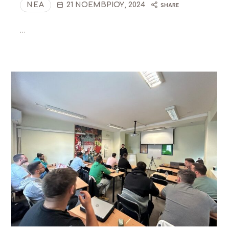
ΝΈΑ
21 ΝΟΕΜΒΡΊΟΥ, 2024
SHARE
…