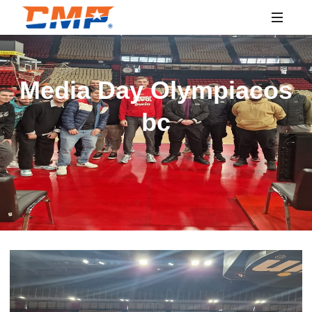
SPORTS
EDUCATION
Media Day Olympiacos
bc