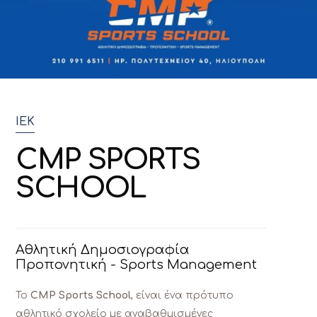
ΙΕΚ
C
M
P
S
P
O
R
T
S
S
C
H
O
O
L
Αθλητική Δημοσιογραφία
Προπονητική - Sports Management
Το
CMP Sports School
, είναι ένα πρότυπο
αθλητικό σχολείο με αναβαθμισμένες