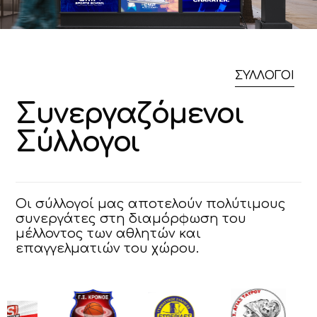
ΣΥΛΛΟΓΟΙ
Σ
υ
ν
ε
ρ
γ
α
ζ
ό
μ
ε
ν
ο
ι
Σ
ύ
λ
λ
ο
γ
ο
ι
Οι σύλλογοί μας αποτελούν πολύτιμους
συνεργάτες στη διαμόρφωση του
μέλλοντος των αθλητών και
επαγγελματιών του χώρου.