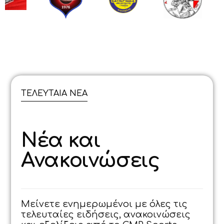
ΤΕΛΕΥΤΑΙΑ ΝΕΑ
Ν
έ
α
κ
α
ι
Α
ν
α
κ
ο
ι
ν
ώ
σ
ε
ι
ς
Μείνετε ενημερωμένοι με όλες τις
τελευταίες ειδήσεις, ανακοινώσεις