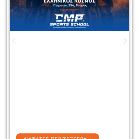
MatchDay 2: Μια ημέρα γεμάτη
αθλητισμό, γνώση και
έμπνευση στο Κέντρο
Πολιτισμού «Ελληνικός Κόσμος»
Με απόλυτη επιτυχία ολοκληρώθηκε η
MatchDay 2, η μεγάλη αθλητική ημερίδα του
CMP Sports School, η οποία
πραγματοποιήθηκε την Παρασκευή…