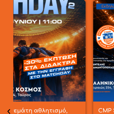
Εκδηλώσεις
,
Νέα
CMP Sports School MATCHDAY 2