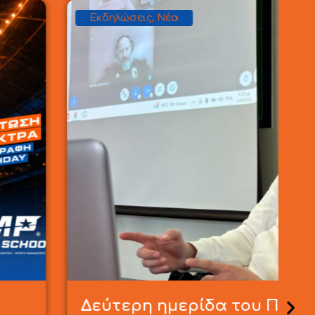
δα του Παντελή