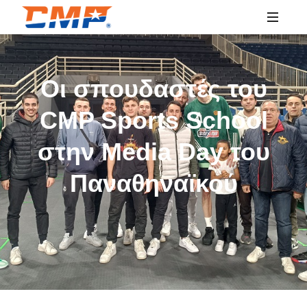
SPORTS
EDUCATION
Οι σπουδαστές του
CMP Sports School
στην Media Day του
Παναθηναϊκού