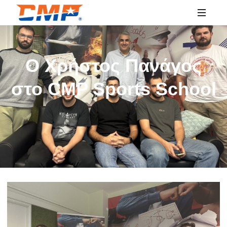
SPORTS
EDUCATION
O Xρήστος Πανάγος
στο CMP Sports School