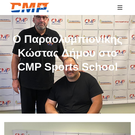
SPORTS
EDUCATION
Ο Παραολυμπιονίκης
Κώστας Δήμου στο
CMP Sports School