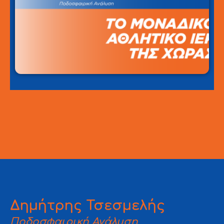
Δημήτρης Τσεσμελής
Ποδοσφαιρική Ανάλυση