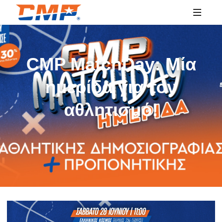
SPORTS
EDUCATION
CMP MatchDay: Μία
ημερίδα για τον
αθλητισμό!