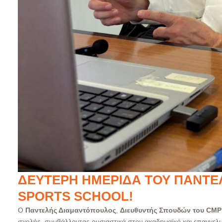
ΔΕΎΤΕΡΗ ΗΜΕΡΊΔΑ ΤΟΥ ΠΑΝΤΕ
SPORTS SCHOOL!
Ο
Παντελής Διαμαντόπουλος
,
Διευθυντής Σπουδών του CMP
σχολής, συμβάλλοντας ουσιαστικά στον ακαδημαϊκό και επαγγελ